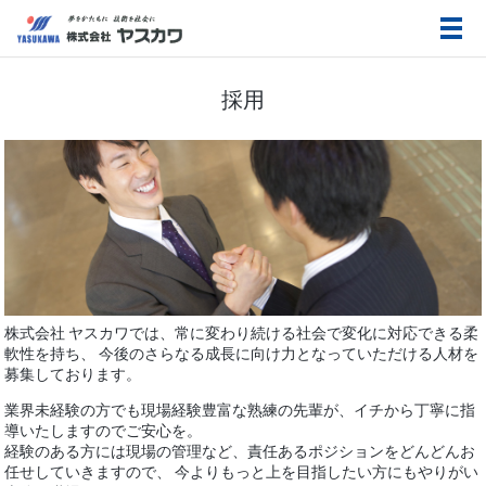
メ
採用
株式会社 ヤスカワでは、常に変わり続ける社会で変化に対応できる柔
軟性を持ち、
今後のさらなる成長に向け力となっていただける人材を
募集しております。
業界未経験の方でも現場経験豊富な熟練の先輩が、イチから丁寧に指
導いたしますのでご安心を。
経験のある方には現場の管理など、責任あるポジションをどんどんお
任せしていきますので、
今よりもっと上を目指したい方にもやりがい