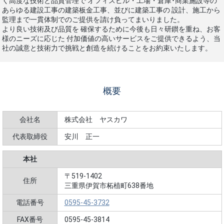
く高度な技術と品質管理で
オフィスビル・工場・倉庫･商業施設等の
あらゆる建設工事の建築板金工事、並びに建築工事の
設計、施工から
監理まで一貫体制でのご提供を請け負ってまいりました。
より良い技術及び品質を 確保するために今後も日々研鑚を重ね、お客
様のニーズに応じた
付加価値の高いサービスをご提供できるよう、当
社の誠意と技術力で挑戦と創造を続けることをお約束いたします。
概要
会社名
株式会社 ヤスカワ
代表取締役
安川 正一
本社
〒519-1402
住所
三重県伊賀市柘植町638番地
電話番号
0595-45-3732
FAX番号
0595-45-3814